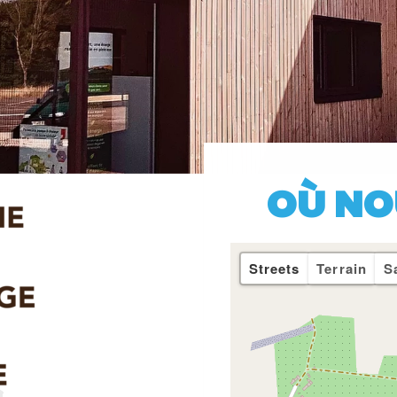
OÙ NO
Streets
Terrain
Sa