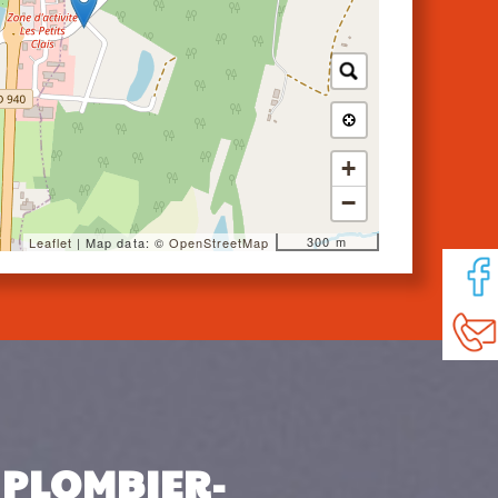
+
−
300 m
Leaflet
| Map data: ©
OpenStreetMap
 PLOMBIER-