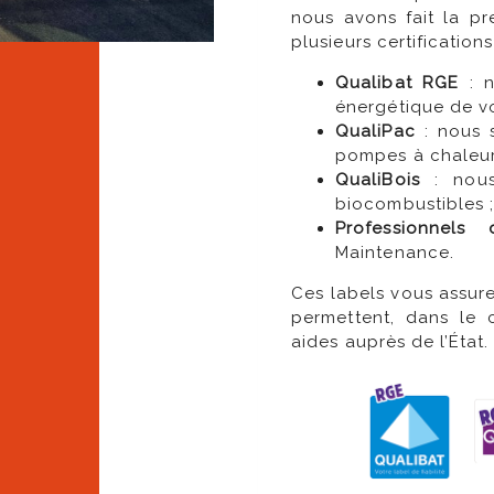
nous avons fait la 
plusieurs certifications
Qualibat RGE
: n
énergétique de v
QualiPac
: nous s
pompes à chaleu
QualiBois
: nous
biocombustibles 
Professionne
Maintenance
.
Ces labels vous assure
permettent, dans le
aides auprès de l’État.