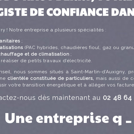
ISTE DE CONFIANCE DAN
rry
! Notre entreprise a plusieurs spécialités :
anitaires
;
atisations
(PAC hybrides, chaudières fioul, gaz ou granulé
auffage et de climatisation
;
éaliser de petits travaux d’électricité.
seil, nous sommes situés à Saint-Martin-d’Auxigny, p
une
clientèle constituée de
particuliers,
mais aussi de co
ir votre transition énergétique et à alléger vos facture
actez-nous
dès maintenant au
02 48 64 
Une entreprise
réa